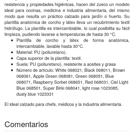
resistencia y propiedades higiénicas, hacen del zueco un modelo
ideal para cocinas, medicina e industria alimentaria, del mismo
modo que resulta un práctico calzado para jardín o huerto. Su
plantilla anatómica de corcho y látex lleva un recubrimiento textil
hidrófugo. La plantilla es intercambiable, lo cual posibilita su fácil
limpieza, pudiendo lavarse a temperaturas de hasta 30 °C.
Plantilla de corcho y látex de forma anatómica,
intercambiable, lavable hasta 30°C.
Material: PU (poliuretano).
Capa superior de la plantilla: textil.
Suela: PU (poliuretano), resistente a aceites y grasa
Número de artículo: White 068021, Black 068011, Brown
068061, Apple Green 068081, Green 068051, Blue
068071, Raspberry Sorbet 068651, Red 068031, Ciel Light
Blue 068501, Super Birki 068041, light rose 1023085,
dusty blue 1023331
El ideal calzado para chefs, médicos y la industria alimentaria.
Comentarios