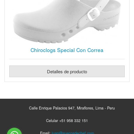
Chiroclogs Special Con Correa
Detalles de producto
Calle Enrique Palacios 947, Miraflores, Lima - Peru
Celular +51 958 332 151
Email:
juan@suecosdechef.com