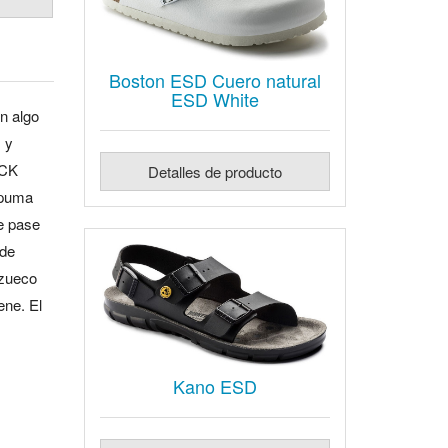
Boston ESD Cuero natural
ESD White
ón algo
s y
OCK
Detalles de producto
espuma
e pase
 de
 zueco
iene.
El
Kano ESD