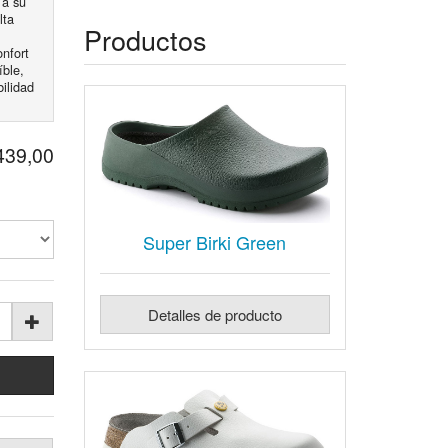
 a su
lta
Productos
onfort
íble,
ilidad
 439,00
Super Birki Green
Detalles de producto