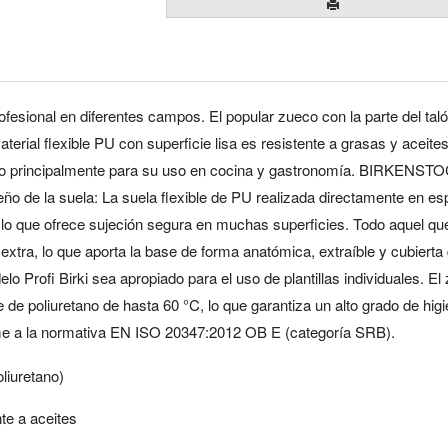
rofesional en diferentes campos. El popular zueco con la parte del tal
aterial flexible PU con superficie lisa es resistente a grasas y aceite
inado principalmente para su uso en cocina y gastronomía. BIRKENST
seño de la suela: La suela flexible de PU realizada directamente en 
r lo que ofrece sujeción segura en muchas superficies.
Todo aquel qu
tra, lo que aporta la base de forma anatómica, extraíble y cubierta
rofi Birki sea apropiado para el uso de plantillas individuales. El
 de poliuretano de hasta 60 °C, lo que garantiza un alto grado de hig
orme a la normativa EN ISO 20347:2012 OB E (categoría SRB).
liuretano)
nte a aceites